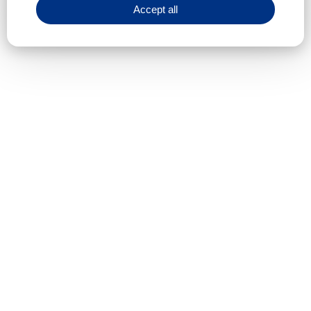
Accept all
1. 把疵群设置转换为“On”打开状态 (路径：纱种 > NSLT 疵
群)，可参考以下黄色方框内的推荐设置，来设定监看长度
和纱疵。