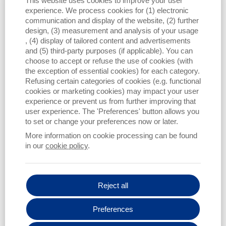
This website uses cookies to improve your user
experience. We process cookies for (1) electronic
communication and display of the website, (2) further
纱疵：
design, (3) measurement and analysis of your usage
, (4) display of tailored content and advertisements
每组疵群都可以单独设置各自检测的纱疵数。(设置帮助详
and (5) third-party purposes (if applicable). You can
见下文)
choose to accept or refuse the use of cookies (with
the exception of essential cookies) for each category.
Refusing certain categories of cookies (e.g. functional
事件：
cookies or marketing cookies) may impact your user
显示该矩阵区域的实际疵点数，该数值可以为用户找到最
experience or prevent us from further improving that
佳的“纱疵”设置提供支持。
user experience. The 'Preferences' button allows you
to set or change your preferences now or later.
需要在矩阵上定义蓝色的疵群切纱曲线，疵群曲线越严
More information on cookie processing can be found
格，切纱数越多。
in our
cookie policy
.
紫色——棉结疵群区域
Reject all
红色——短疵群区域
绿色——长疵群区域
Preferences
黄色——偏细疵群区域