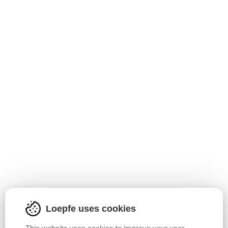
清纱：
每个疵群通道都可以单独打开或关闭。
Loepfe uses cookies
监看长度：
可以单独为每组疵群设置纱疵的监看长度。